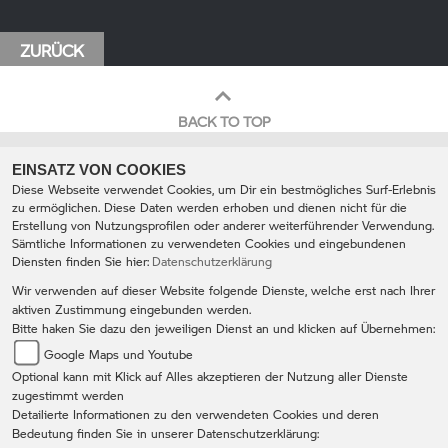
ZURÜCK
BACK TO TOP
EINSATZ VON COOKIES
Diese Webseite verwendet Cookies, um Dir ein bestmögliches Surf-Erlebnis
zu ermöglichen. Diese Daten werden erhoben und dienen nicht für die
Erstellung von Nutzungsprofilen oder anderer weiterführender Verwendung.
Sämtliche Informationen zu verwendeten Cookies und eingebundenen
Diensten finden Sie hier:
Datenschutzerklärung
BMW Motorradcenter Heermann-
Wir verwenden auf dieser Website folgende Dienste, welche erst nach Ihrer
Rhein
aktiven Zustimmung eingebunden werden.
Neckarsulmer Str. 55 74076 Heilbronn
Bitte haken Sie dazu den jeweiligen Dienst an und klicken auf Übernehmen:
0049 (0) 7131 / 64572- 0
Google Maps und Youtube
info@heermann-rhein-motorrad.de
Optional kann mit Klick auf Alles akzeptieren der Nutzung aller Dienste
IMPRESSUM
DATENSCHUTZ
zugestimmt werden
Detailierte Informationen zu den verwendeten Cookies und deren
AGB
DISCLAIMER
Bedeutung finden Sie in unserer Datenschutzerklärung: