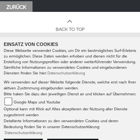
ZURÜCK
BACK TO TOP
EINSATZ VON COOKIES
Diese Webseite verwendet Cookies, um Dir ein bestmögliches Surf-Erlebnis
zu ermöglichen. Diese Daten werden erhoben und dienen nicht für die
Erstellung von Nutzungsprofilen oder anderer weiterführender Verwendung.
Sämtliche Informationen zu verwendeten Cookies und eingebundenen
Diensten finden Sie hier:
Datenschutzerklärung
BMW Motorradcenter Heermann-
Wir verwenden auf dieser Website folgende Dienste, welche erst nach Ihrer
Rhein
aktiven Zustimmung eingebunden werden.
Neckarsulmer Str. 55 74076 Heilbronn
Bitte haken Sie dazu den jeweiligen Dienst an und klicken auf Übernehmen:
0049 (0) 7131 / 64572- 0
Google Maps und Youtube
info@heermann-rhein-motorrad.de
Optional kann mit Klick auf Alles akzeptieren der Nutzung aller Dienste
IMPRESSUM
DATENSCHUTZ
zugestimmt werden
Detailierte Informationen zu den verwendeten Cookies und deren
AGB
DISCLAIMER
Bedeutung finden Sie in unserer Datenschutzerklärung:
Datenschutzerklärung