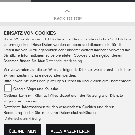
BACK TO TOP
EINSATZ VON COOKIES
Diese Webseite verwendet Cookies, um Dir ein bestmögliches Surf-Erlebnis
zu ermöglichen. Diese Daten werden erhoben und dienen nicht für die
Erstellung von Nutzungsprofilen oder anderer weiterführender Verwendung.
Sämtliche Informationen zu verwendeten Cookies und eingebundenen
Diensten finden Sie hier:
Datenschutzerklärung
BMW Motorradcenter Heermann-
Wir verwenden auf dieser Website folgende Dienste, welche erst nach Ihrer
Rhein
aktiven Zustimmung eingebunden werden.
Neckarsulmer Str. 55 74076 Heilbronn
Bitte haken Sie dazu den jeweiligen Dienst an und klicken auf Übernehmen:
0049 (0) 7131 / 64572- 0
Google Maps und Youtube
info@heermann-rhein-motorrad.de
Optional kann mit Klick auf Alles akzeptieren der Nutzung aller Dienste
IMPRESSUM
DATENSCHUTZ
zugestimmt werden
Detailierte Informationen zu den verwendeten Cookies und deren
AGB
DISCLAIMER
Bedeutung finden Sie in unserer Datenschutzerklärung:
Datenschutzerklärung
ÜBERNEHMEN
ALLES AKZEPTIEREN